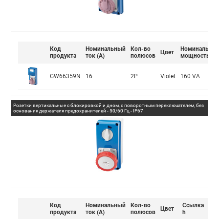
Код
Номинальный
Кол-во
Номинальная
Цвет
продукта
ток (А)
полюсов
мощность
GW66359N
16
2P
Violet
160 VA
Розетки вертикальные с блокировкой и дном, с поворотным переключателем, без
основания держателя предохранителей - 50/60 Гц - IP67
Код
Номинальный
Кол-во
Ссылка
Цвет
продукта
ток (А)
полюсов
h