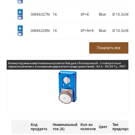
GW66327N
16
3P+E
Blue
Ø 10.3x38 m
GW66328N
16
3P+N+E
Blue
Ø 10.3x38 m
Показать все
Коммутируемые вертикальные розетки без дна с блокировкой - с поворотным
переключателем и основанием держателя предохранителей - 63 А - 50/60 Гц - IP67
Код
Номинальный
Кол-во
Тип
Цвет
продукта
ток (А)
полюсов
предохранит