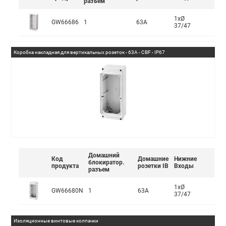
разъем
1xØ
GW66686
1
63A
37/47
Коробка накладная для вертикальных розеток - 63A - CBF - IP67
Домашний
Код
Домашние
Нижние
блокиратор.
продукта
розетки IB
Входы
разъем
1xØ
GW66680N
1
63A
37/47
Изоляционные винтовые колпачки