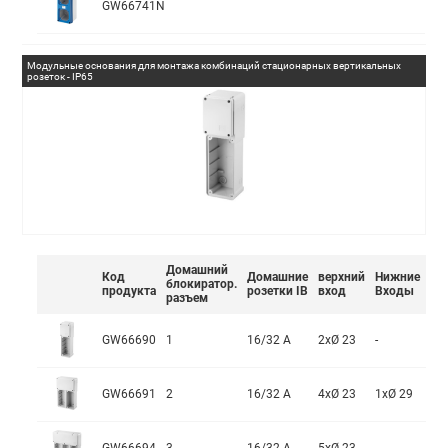
GW66741N
Модульные основания для монтажа комбинаций стационарных вертикальных
розеток - IP65
Домашний
Код
Домашние
верхний
Нижние
блокиратор.
продукта
розетки IB
вход
Входы
разъем
GW66690
1
16/32 A
2xØ 23
-
GW66691
2
16/32 A
4xØ 23
1xØ 29