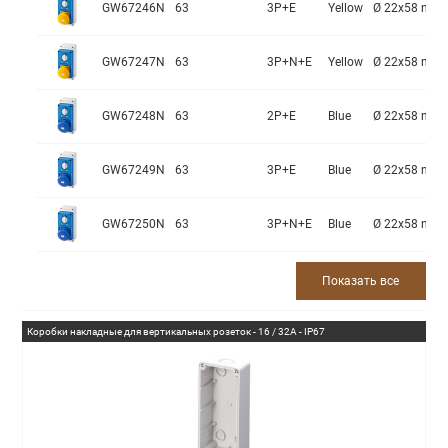
GW67246N
63
3P+E
Yellow
Ø 22x58 mm
GW67247N
63
3P+N+E
Yellow
Ø 22x58 mm
GW67248N
63
2P+E
Blue
Ø 22x58 mm
GW67249N
63
3P+E
Blue
Ø 22x58 mm
GW67250N
63
3P+N+E
Blue
Ø 22x58 mm
Показать все
Коробки накладные для вертикальных розеток - 16 / 32A - IP67