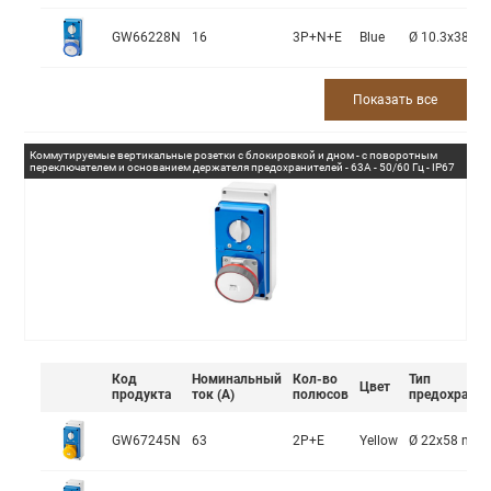
GW66228N
16
3P+N+E
Blue
Ø 10.3x38 m
Показать все
Коммутируемые вертикальные розетки с блокировкой и дном - с поворотным
переключателем и основанием держателя предохранителей - 63A - 50/60 Гц - IP67
Код
Номинальный
Кол-во
Тип
Цвет
продукта
ток (А)
полюсов
предохранит
GW67245N
63
2P+E
Yellow
Ø 22x58 mm