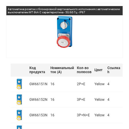
Автоматика розетки с блокировкой вертикального исполнения с автоматическим
выключателем MT 6kA C характеристика - 50/60 Гц - IP67
Код
Номинальный
Кол-во
Ссылка
Цвет
продукта
ток (А)
полюсов
h
GW66151N
16
2P+E
Yellow
4
GW66152N
16
3P+E
Yellow
4
GW66153N
16
3P+N+E
Yellow
4