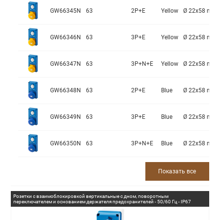
GW66345N
63
2P+E
Yellow
Ø 22x58 mm
GW66346N
63
3P+E
Yellow
Ø 22x58 mm
GW66347N
63
3P+N+E
Yellow
Ø 22x58 mm
GW66348N
63
2P+E
Blue
Ø 22x58 mm
GW66349N
63
3P+E
Blue
Ø 22x58 mm
GW66350N
63
3P+N+E
Blue
Ø 22x58 mm
Показать все
Розетки с взаимоблокировкой вертикальные с дном, поворотным
переключателем и основанием держателя предохранителей - 50/60 Гц - IP67