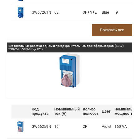
GW67261N
63
3P+N+E
Blue
9
Показать все
Вертикальные розетки с дном и предохранительным трансформатором (SELV)
230/24 В 50/60 Гц - IP67
Код
Номинальный
Кол-во
Номинальная
Цвет
продукта
ток (А)
полюсов
мощность
GW66259N
16
2P
Violet
160 VA