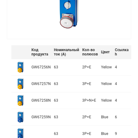
Код
Номинальный
Кол-во
Ссылка
Цвет
продукта
ток (А)
полюсов
h
GW67256N
63
2P+E
Yellow
4
GW67257N
63
3P+E
Yellow
4
GW67258N
63
3P+N+E
Yellow
4
GW67259N
63
2P+E
Blue
6
63
3P+E
Blue
9