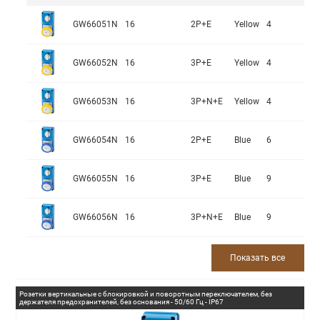
GW66051N
16
2P+E
Yellow
4
GW66052N
16
3P+E
Yellow
4
GW66053N
16
3P+N+E
Yellow
4
GW66054N
16
2P+E
Blue
6
GW66055N
16
3P+E
Blue
9
GW66056N
16
3P+N+E
Blue
9
Показать все
Розетки вертикальные с блокировкой и поворотным переключателем, без
держателя предохранителей, без основания - 50/60 Гц - IP67