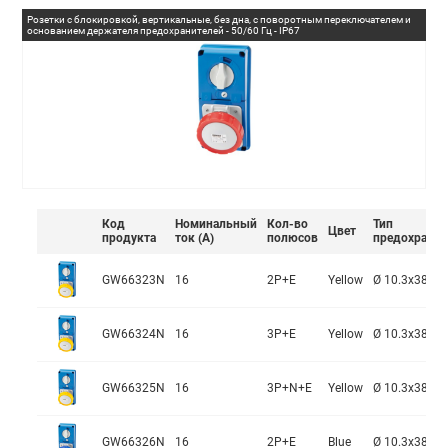
Розетки с блокировкой, вертикальные, без дна, с поворотным переключателем и
основанием держателя предохранителей - 50/60 Гц - IP67
Код
Номинальный
Кол-во
Тип
Цвет
продукта
ток (А)
полюсов
предохранит
GW66323N
16
2P+E
Yellow
Ø 10.3x38 m
GW66324N
16
3P+E
Yellow
Ø 10.3x38 m
GW66325N
16
3P+N+E
Yellow
Ø 10.3x38 m
GW66326N
16
2P+E
Blue
Ø 10.3x38 m