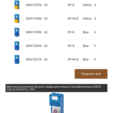
GW67357N
63
3P+E
Yellow
4
GW67358N
63
3P+N+E
Yellow
4
GW67359N
63
2P+E
Blue
6
GW67360N
63
3P+E
Blue
9
GW67361N
63
3P+N+E
Blue
9
Показать все
Вертикальные розетки без дна с предохранительным трансформатором (SELV)
230/24 В 50/60 Гц - IP67