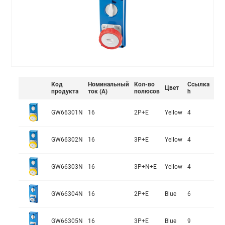
Код
Номинальный
Кол-во
Ссылка
Цвет
продукта
ток (А)
полюсов
h
GW66301N
16
2P+E
Yellow
4
GW66302N
16
3P+E
Yellow
4
GW66303N
16
3P+N+E
Yellow
4
GW66304N
16
2P+E
Blue
6
GW66305N
16
3P+E
Blue
9