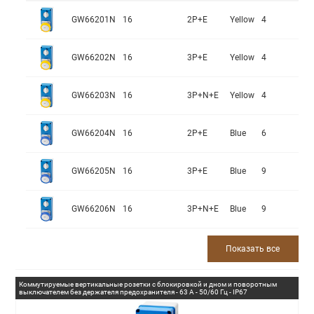
GW66201N
16
2P+E
Yellow
4
GW66202N
16
3P+E
Yellow
4
GW66203N
16
3P+N+E
Yellow
4
GW66204N
16
2P+E
Blue
6
GW66205N
16
3P+E
Blue
9
GW66206N
16
3P+N+E
Blue
9
Показать все
Коммутируемые вертикальные розетки с блокировкой и дном и поворотным
выключателем без держателя предохранителя - 63 А - 50/60 Гц - IP67