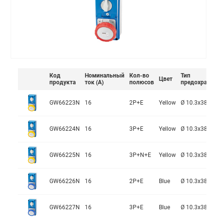
Код
Номинальный
Кол-во
Тип
Цвет
продукта
ток (А)
полюсов
предохранит
GW66223N
16
2P+E
Yellow
Ø 10.3x38 m
GW66224N
16
3P+E
Yellow
Ø 10.3x38 m
GW66225N
16
3P+N+E
Yellow
Ø 10.3x38 m
GW66226N
16
2P+E
Blue
Ø 10.3x38 m
GW66227N
16
3P+E
Blue
Ø 10.3x38 m