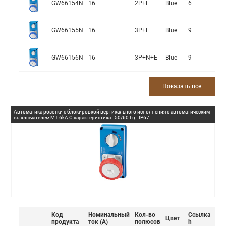
GW66154N
16
2P+E
Blue
6
GW66155N
16
3P+E
Blue
9
GW66156N
16
3P+N+E
Blue
9
Показать все
Автоматика розетки с блокировкой вертикального исполнения с автоматическим
выключателем MT 6kA C характеристика - 50/60 Гц - IP67
Код
Номинальный
Кол-во
Ссылка
Цвет
продукта
ток (А)
полюсов
h