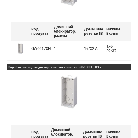
Домашний
Код
Домашние
Нижние
блокиратор.
продукта
розетки IB
Входы
разъем
1xØ
GW66678N
1
16/32 A
29/37
Коробки накладные для вертикальных розеток - 63А - SBF - IP67
Домашний
Код
Домашние
Нижние
блокиратор.
продукта
розетки IB
Входы