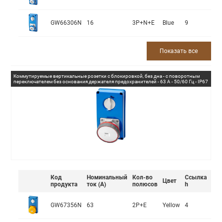
GW66306N
16
3P+N+E
Blue
9
Показать все
Коммутируемые вертикальные розетки с блокировкой, без дна - с поворотным
переключателем без основания держателя предохранителей - 63 А - 50/60 Гц - IP67
Код
Номинальный
Кол-во
Ссылка
Цвет
продукта
ток (А)
полюсов
h
GW67356N
63
2P+E
Yellow
4