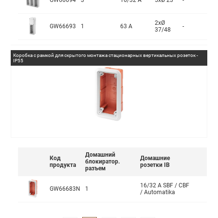
GW66694
3
16/32 A
5xØ 23
-
2xØ
GW66693
1
63 A
-
37/48
Коробка с рамкой для скрытого монтажа стационарных вертикальных розеток -
IP55
Домашний
Код
Домашние
блокиратор.
продукта
розетки IB
разъем
16/32 A SBF / CBF
GW66683N
1
/ Automatika