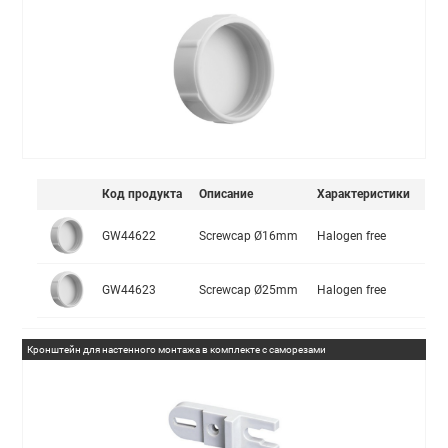
Код продукта
Описание
Характеристики
GW44622
Screwcap Ø16mm
Halogen free
GW44623
Screwcap Ø25mm
Halogen free
Кронштейн для настенного монтажа в комплекте с саморезами