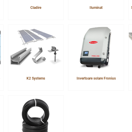
Cladire
Iluminat
K2 Systems
Invertoare solare Fronius