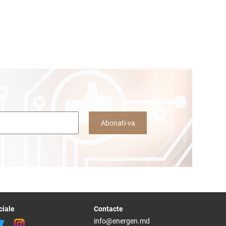
Abonati-va
ciale
Contacte
info@energen.md