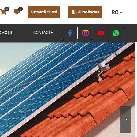
0
0
Lucrează cu noi
Autentificare
OMOȚII
CONTACTE