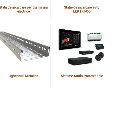
Stații de încărcare pentru mașini
Stație de încărcare auto
electrice
LEKTRI•CO
Jgheaburi Metalice
Sisteme Audio Profesionale