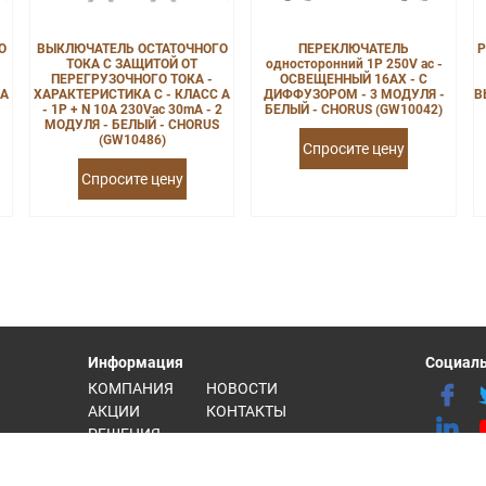
О
ВЫКЛЮЧАТЕЛЬ ОСТАТОЧНОГО
ПЕРЕКЛЮЧАТЕЛЬ
Р
ТОКА С ЗАЩИТОЙ ОТ
односторонний 1P 250V ac -
ПЕРЕГРУЗОЧНОГО ТОКА -
ОСВЕЩЕННЫЙ 16AX - С
 A
ХАРАКТЕРИСТИКА C - КЛАСС A
ДИФФУЗОРОМ - 3 МОДУЛЯ -
В
- 1P + N 10A 230Vac 30mA - 2
БЕЛЫЙ - CHORUS (GW10042)
МОДУЛЯ - БЕЛЫЙ - CHORUS
(GW10486)
Спросите цену
Спросите цену
Информация
Социаль
КОМПАНИЯ
НОВОСТИ
АКЦИИ
КОНТАКТЫ
РЕШЕНИЯ