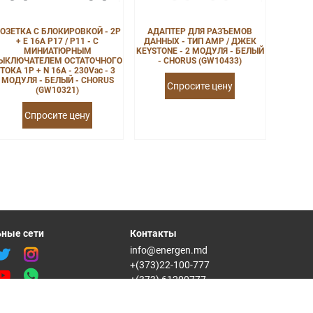
ОЗЕТКА С БЛОКИРОВКОЙ - 2P
АДАПТЕР ДЛЯ РАЗЪЕМОВ
+ E 16A P17 / P11 - С
ДАННЫХ - ТИП AMP / ДЖЕК
МИНИАТЮРНЫМ
KEYSTONE - 2 МОДУЛЯ - БЕЛЫЙ
ЫКЛЮЧАТЕЛЕМ ОСТАТОЧНОГО
- CHORUS (GW10433)
ТОКА 1P + N 16A - 230Vac - 3
МОДУЛЯ - БЕЛЫЙ - CHORUS
Спросите цену
(GW10321)
Спросите цену
ные сети
Контакты
info@energen.md
+(373)22-100-777
+(373) 61200777
Republica Moldova, MD-2012,
mun. Chisinau str. Varnita18