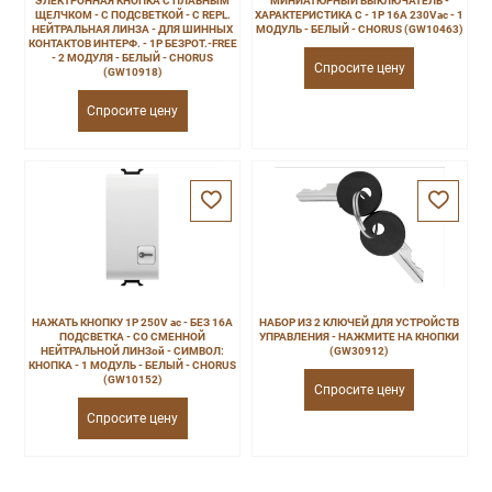
ЭЛЕКТРОННАЯ КНОПКА С ПЛАВНЫМ
МИНИАТЮРНЫЙ ВЫКЛЮЧАТЕЛЬ -
ЩЕЛЧКОМ - С ПОДСВЕТКОЙ - С REPL.
ХАРАКТЕРИСТИКА C - 1P 16A 230Vac - 1
НЕЙТРАЛЬНАЯ ЛИНЗА - ДЛЯ ШИННЫХ
МОДУЛЬ - БЕЛЫЙ - CHORUS (GW10463)
КОНТАКТОВ ИНТЕРФ. - 1P БЕЗPOT.-FREE
- 2 МОДУЛЯ - БЕЛЫЙ - CHORUS
Спросите цену
(GW10918)
Спросите цену
НАЖАТЬ КНОПКУ 1P 250V ac - БЕЗ 16A
НАБОР ИЗ 2 КЛЮЧЕЙ ДЛЯ УСТРОЙСТВ
ПОДСВЕТКА - СО СМЕННОЙ
УПРАВЛЕНИЯ - НАЖМИТЕ НА КНОПКИ
НЕЙТРАЛЬНОЙ ЛИНЗой - СИМВОЛ:
(GW30912)
КНОПКА - 1 МОДУЛЬ - БЕЛЫЙ - CHORUS
(GW10152)
Спросите цену
Спросите цену