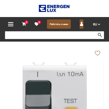
0
0
Работать с нами