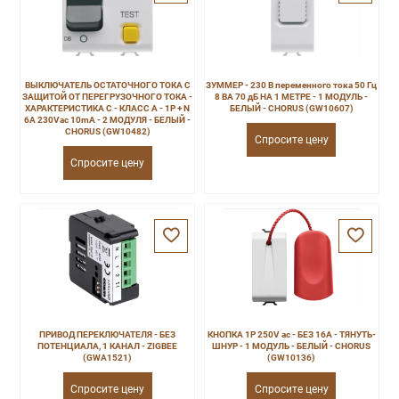
ВЫКЛЮЧАТЕЛЬ ОСТАТОЧНОГО ТОКА С
ЗУММЕР - 230 В переменного тока 50 Гц
ЗАЩИТОЙ ОТ ПЕРЕГРУЗОЧНОГО ТОКА -
8 ВА 70 дБ НА 1 МЕТРЕ - 1 МОДУЛЬ -
ХАРАКТЕРИСТИКА C - КЛАСС A - 1P + N
БЕЛЫЙ - CHORUS (GW10607)
6A 230Vac 10mA - 2 МОДУЛЯ - БЕЛЫЙ -
CHORUS (GW10482)
Спросите цену
Спросите цену
ПРИВОД ПЕРЕКЛЮЧАТЕЛЯ - БЕЗ
КНОПКА 1P 250V ac - БЕЗ 16A - ТЯНУТЬ-
ПОТЕНЦИАЛА, 1 КАНАЛ - ZIGBEE
ШНУР - 1 МОДУЛЬ - БЕЛЫЙ - CHORUS
(GWA1521)
(GW10136)
Спросите цену
Спросите цену