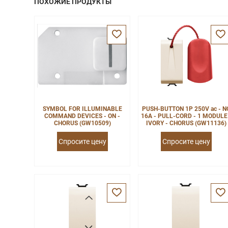
ПОХОЖИЕ ПРОДУКТЫ
SYMBOL FOR ILLUMINABLE
PUSH-BUTTON 1P 250V ac - N
COMMAND DEVICES - ON -
16A - PULL-CORD - 1 MODULE
CHORUS (GW10509)
IVORY - CHORUS (GW11136)
Спросите цену
Спросите цену