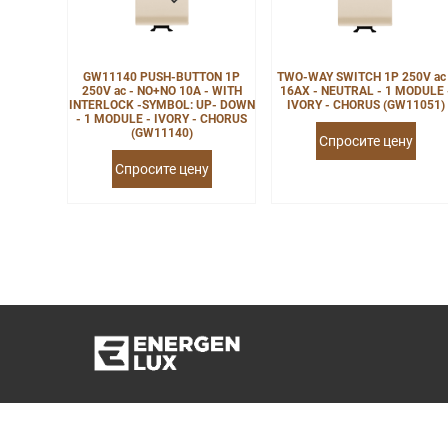
GW11140 PUSH-BUTTON 1P
TWO-WAY SWITCH 1P 250V ac 
250V ac - NO+NO 10A - WITH
16AX - NEUTRAL - 1 MODULE 
INTERLOCK -SYMBOL: UP- DOWN
IVORY - CHORUS (GW11051)
- 1 MODULE - IVORY - CHORUS
(GW11140)
Спросите цену
Спросите цену