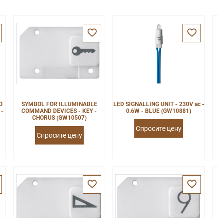
O
SYMBOL FOR ILLUMINABLE
LED SIGNALLING UNIT - 230V ac -
 -
COMMAND DEVICES - KEY -
0.6W - BLUE (GW10881)
CHORUS (GW10507)
Спросите цену
Спросите цену