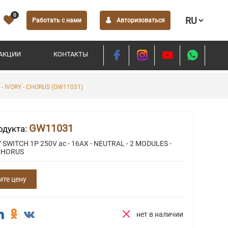
0
Работать с нами
Авторизоваться
АКЦИИ
КОНТАКТЫ
 - IVORY - CHORUS (GW11031)
GW11031
одукта:
SWITCH 1P 250V ac - 16AX - NEUTRAL - 2 MODULES -
 CHORUS
ите цену
нет в наличии