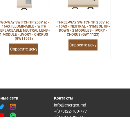
TWO-WAY SWITCH 1P 250V ac -
THREE-WAY SWITCH 1P 250V ac
16AX ILLUMINABLE - WITH
- 10AX - NEUTRAL - SYMBOL UP-
EPLACEABLE NEUTRAL LENS -
DOWN - 2 MODULES - IVORY -
1 MODULE - .IVORY - CHORUS
CHORUS (GW11123)
(GW11053)
Спросите цену
Спросите цену
ные сети
Контакты
info@energen.md
+(373)22-100-777
+(373) 61200777
Republica Moldova, MD-2012,
mun. Chisinau str. Varnita18