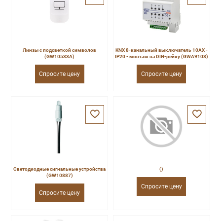
Линзы с подсветкой символов
KNX 8-канальный выключатель 10AX -
(GW10533A)
IP20 - монтаж на DIN-рейку (GWA9108)
Спросите цену
Спросите цену
Светодиодные сигнальные устройства
()
(GW10887)
Спросите цену
Спросите цену