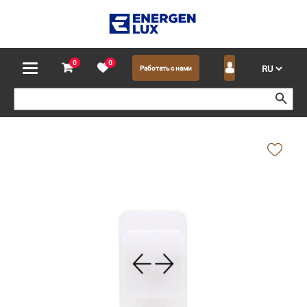
0
0
Работать с нами