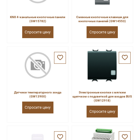
KNX 4-канальные кнопочные панели
Сменные кнопочные клавиши для
(GW15782)
кнопочных панелей (GW14553)
Спросите цену
Спросите цену
Датчики температурного зонда
Электронные кнопки с мягким
(GW13900)
щелчком с подсветкой для входов BUS
(GW12918)
Спросите цену
Спросите цену