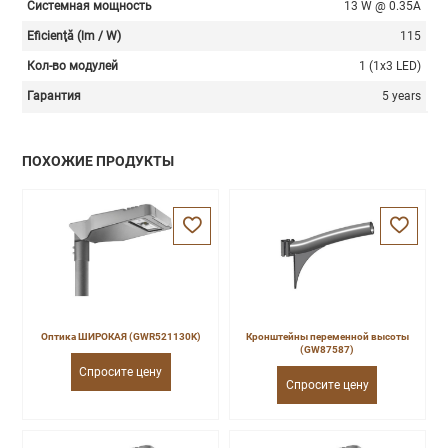
Системная мощность
13 W @ 0.35A
Eficienţă (lm / W)
115
Кол-во модулей
1 (1x3 LED)
Гарантия
5 years
ПОХОЖИЕ ПРОДУКТЫ
Оптика ШИРОКАЯ (GWR521130K)
Кронштейны переменной высоты
(GW87587)
Спросите цену
Спросите цену