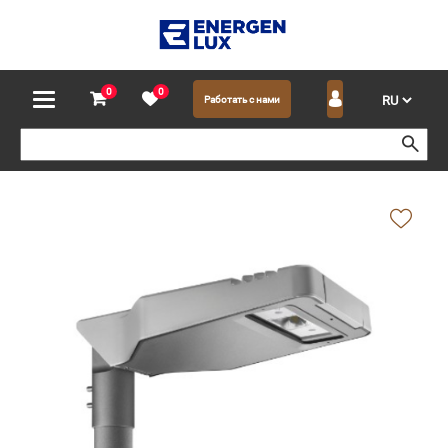
0
0
Работать с нами