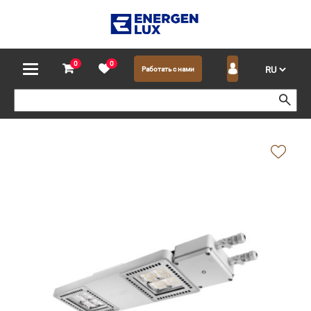
0
0
Работать с нами