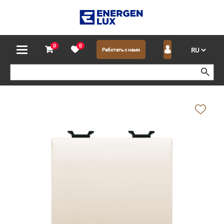
0
0
Работать с нами