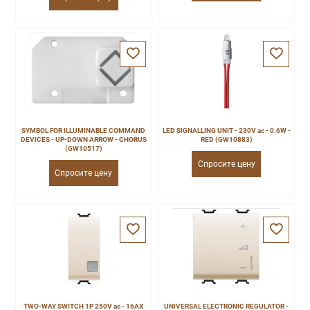
SYMBOL FOR ILLUMINABLE COMMAND
LED SIGNALLING UNIT - 230V ac - 0.6W -
DEVICES - UP-DOWN ARROW - CHORUS
RED (GW10883)
(GW10517)
Спросите цену
Спросите цену
TWO-WAY SWITCH 1P 250V ac - 16AX
UNIVERSAL ELECTRONIC REGULATOR -