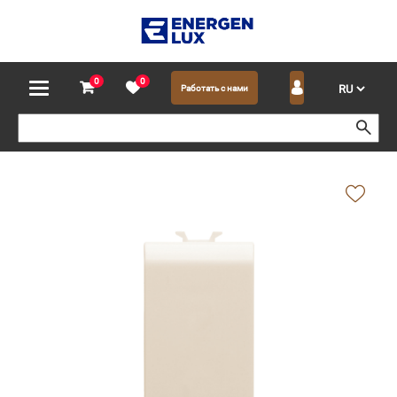
0
0
Работать с нами