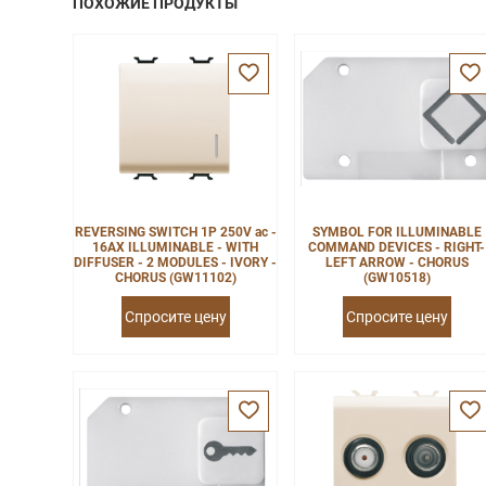
ПОХОЖИЕ ПРОДУКТЫ
REVERSING SWITCH 1P 250V ac -
SYMBOL FOR ILLUMINABLE
16AX ILLUMINABLE - WITH
COMMAND DEVICES - RIGHT-
DIFFUSER - 2 MODULES - IVORY -
LEFT ARROW - CHORUS
CHORUS (GW11102)
(GW10518)
Спросите цену
Спросите цену