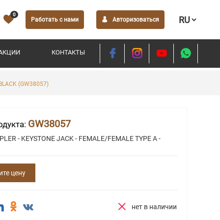
0
Работать с нами
Авторизоваться
АКЦИИ
КОНТАКТЫ
 BLACK (GW38057)
GW38057
одукта:
PLER - KEYSTONE JACK - FEMALE/FEMALE TYPE A -
ите цену
нет в наличии