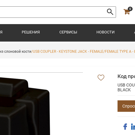
0
Я
РЕШЕНИЯ
СЕРВИСЫ
НОВОСТИ
из слоновой кости
/USB COUPLER - KEYSTONE JACK - FEMALE/FEMALE TYPE A -
Код пр
USB COU
BLACK
Спрос