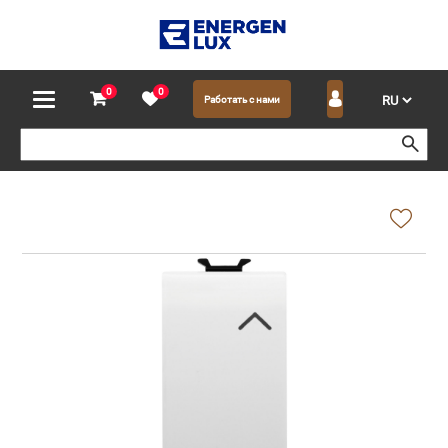
0
0
Работать с нами