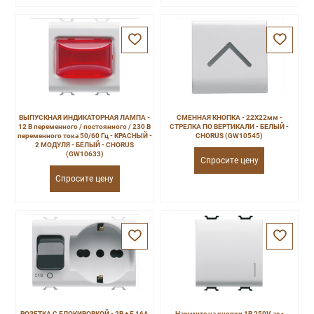
ВЫПУСКНАЯ ИНДИКАТОРНАЯ ЛАМПА -
СМЕННАЯ КНОПКА - 22X22мм -
12 В переменного / постоянного / 230 В
СТРЕЛКА ПО ВЕРТИКАЛИ - БЕЛЫЙ -
переменного тока 50/60 Гц - КРАСНЫЙ -
CHORUS (GW10545)
2 МОДУЛЯ - БЕЛЫЙ - CHORUS
(GW10633)
Спросите цену
Спросите цену
РОЗЕТКА С БЛОКИРОВКОЙ - 2P + E 16A
Нажмите на кнопки 1P 250V ac -