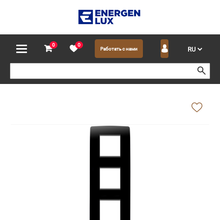
0
0
Работать с нами