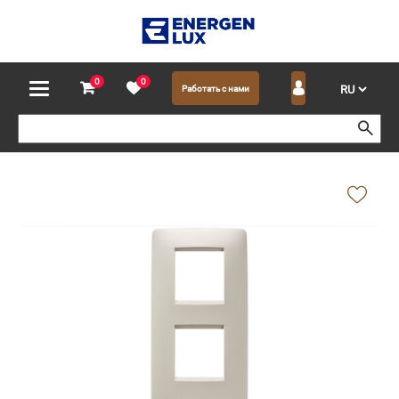
0
0
Работать с нами