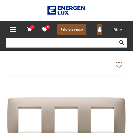
0
0
Работать с нами