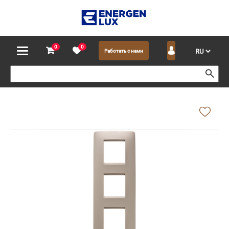
0
0
Работать с нами