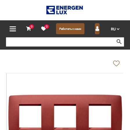
0
0
Работать с нами