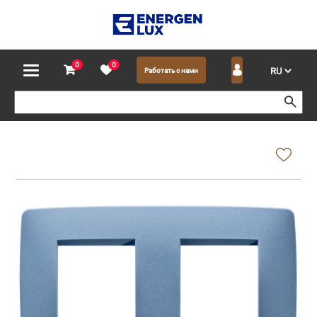
0
0
Работать с нами