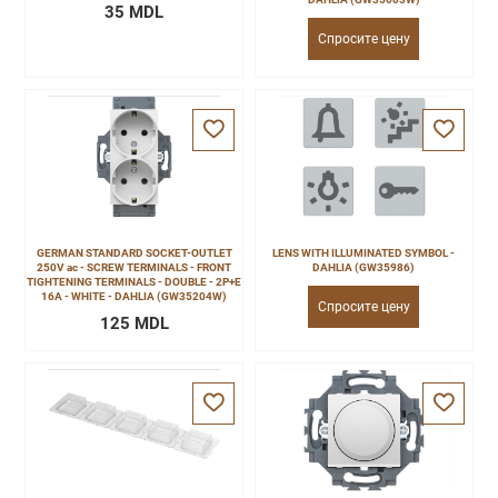
35 MDL
Спросите цену
GERMAN STANDARD SOCKET-OUTLET
LENS WITH ILLUMINATED SYMBOL -
250V ac - SCREW TERMINALS - FRONT
DAHLIA (GW35986)
TIGHTENING TERMINALS - DOUBLE - 2P+E
16A - WHITE - DAHLIA (GW35204W)
Спросите цену
125 MDL