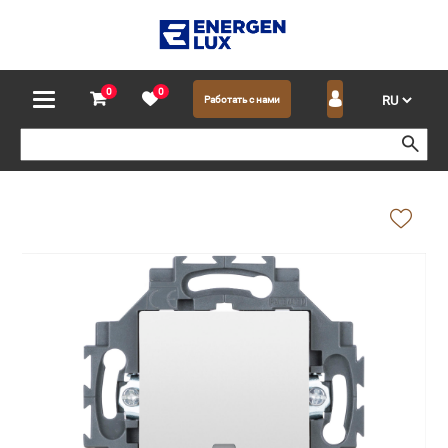
0
0
Работать с нами