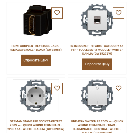
HDMI COUPLER - KEYSTONE JACK -
RJ45 SOCKET - 4 PAIRS - CATEGORY 5e -
FEMALE/FEMALE - BLACK (GW38056)
FTP - TOOLLESS - 2 MODULE - WHITE -
DAHLIA (GW35272W)
Спросите цену
Спросите цену
GERMAN STANDARD SOCKET-OUTLET
ONE-WAY SWITCH 2P 250V ac - QUICK
250V ac - QUICK WIRING TERMINALS -
WIRING TERMINALS - 10AX -
2P+E 16A - WHITE - DAHLIA (GW35206W)
ILLUMINABLE - NEUTRAL - WHITE -
DAHLIA (GW35003W)