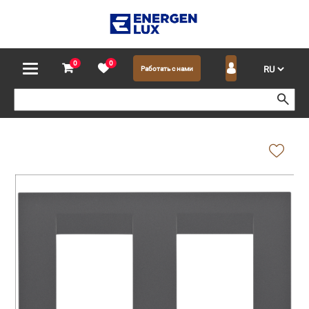
0
0
Работать с нами