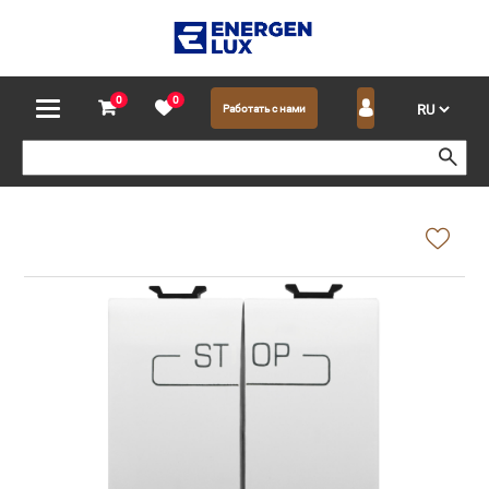
0
0
Работать с нами