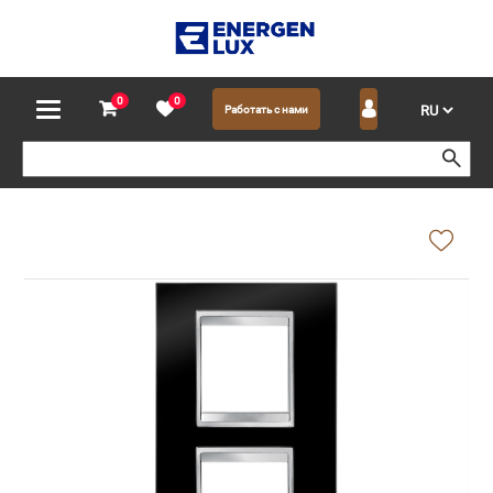
0
0
Работать с нами