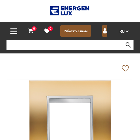
0
0
Работать с нами