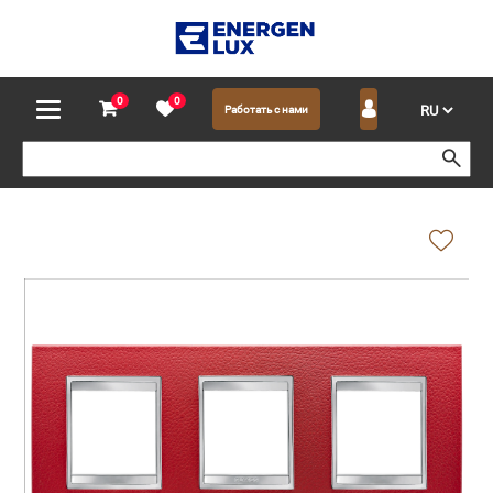
0
0
Работать с нами