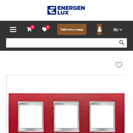
0
0
Работать с нами