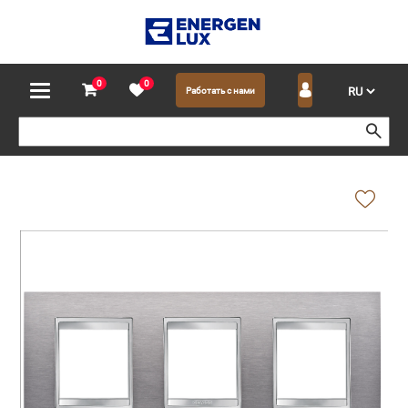
0
0
Работать с нами