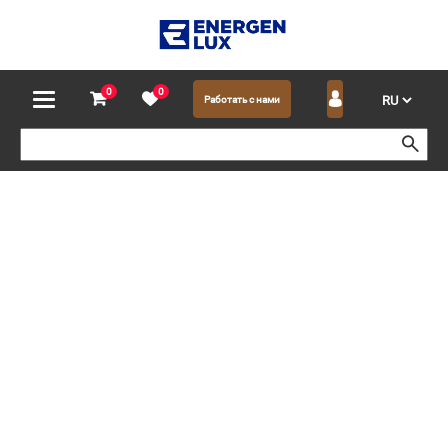
0
0
Работать с нами