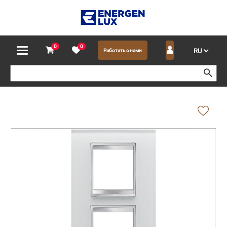
0
0
Работать с нами