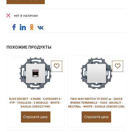
нет в наличии
ПОХОЖИЕ ПРОДУКТЫ
RJ45 SOCKET - 4 PAIRS - CATEGORY 6 -
TWO-WAY SWITCH 1P 250V ac - QUICK
FTP - TOOLLESS - 2 MODULE - WHITE -
WIRING TERMINALS - 10AX - BACKLIT -
DAHLIA (GW35274W)
NEUTRAL - WHITE - DAHLIA (GW35012W)
Спросите цену
Спросите цену