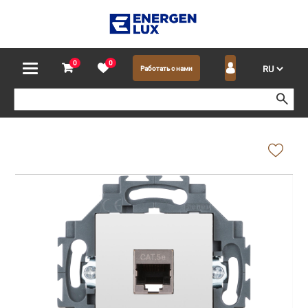
0
0
Работать с нами