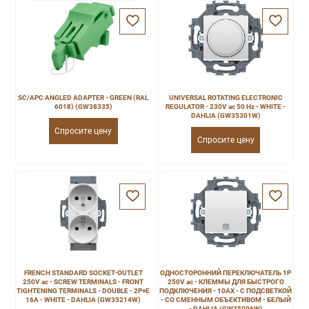
SC/APC ANGLED ADAPTER - GREEN (RAL
UNIVERSAL ROTATING ELECTRONIC
6018) (GW38335)
REGULATOR - 230V ac 50 Hz - WHITE -
DAHLIA (GW35301W)
Спросите цену
Спросите цену
FRENCH STANDARD SOCKET-OUTLET
ОДНОСТОРОННИЙ ПЕРЕКЛЮЧАТЕЛЬ 1P
250V ac - SCREW TERMINALS - FRONT
250V ac - КЛЕММЫ ДЛЯ БЫСТРОГО
TIGHTENING TERMINALS - DOUBLE - 2P+E
ПОДКЛЮЧЕНИЯ - 10AX - С ПОДСВЕТКОЙ
16A - WHITE - DAHLIA (GW35214W)
- СО СМЕННЫМ ОБЪЕКТИВОМ - БЕЛЫЙ
- DAHLIA (GW35006W)