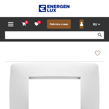
0
0
Работать с нами