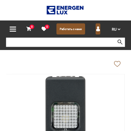
0
0
Работать с нами