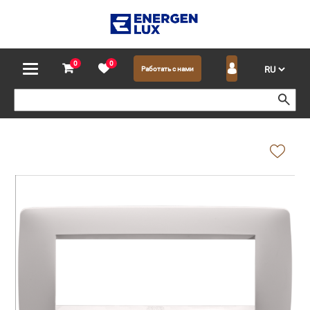
0
0
Работать с нами