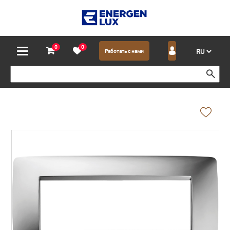
0
0
Работать с нами