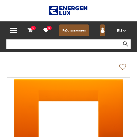
0
0
Работать с нами