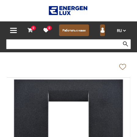
0
0
Работать с нами