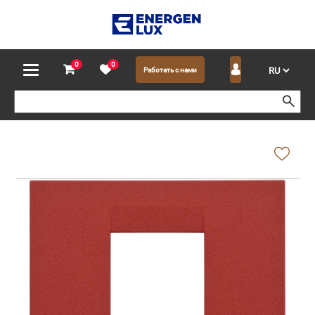
0
0
Работать с нами