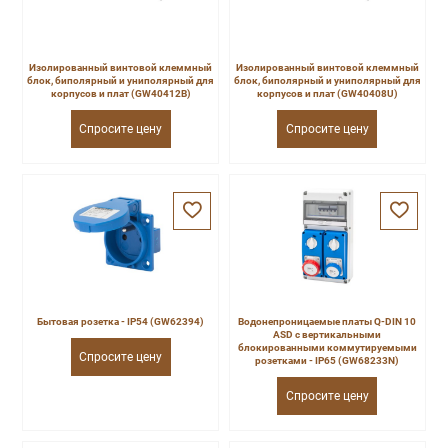
Изолированный винтовой клеммный
Изолированный винтовой клеммный
блок, биполярный и униполярный для
блок, биполярный и униполярный для
корпусов и плат (GW40412B)
корпусов и плат (GW40408U)
Спросите цену
Спросите цену
Бытовая розетка - IP54 (GW62394)
Водонепроницаемые платы Q-DIN 10
ASD с вертикальными
блокированными коммутируемыми
Спросите цену
розетками - IP65 (GW68233N)
Спросите цену