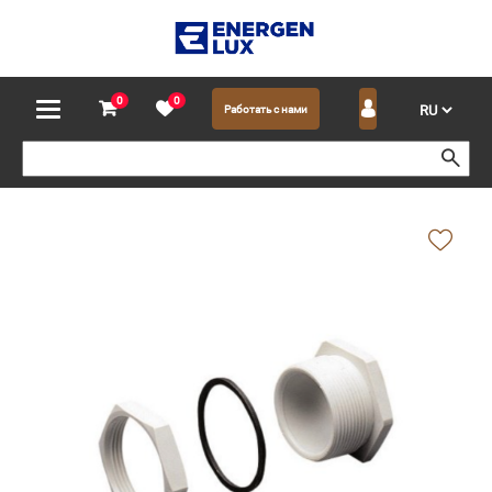
0
0
Работать с нами