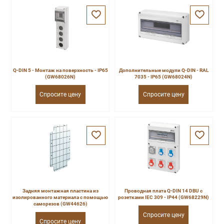
Q-DIN 5 - Монтаж на поверхность - IP65
Дополнительные модули Q-DIN - RAL
(GW68026N)
7035 - IP65 (GW68024N)
Спросите цену
Спросите цену
Задняя монтажная пластина из
Проводная плата Q-DIN 14 DBU с
изолированного материала с помощью
розетками IEC 309 - IP44 (GW68229N)
саморезов (GW44626)
Спросите цену
Спросите цену