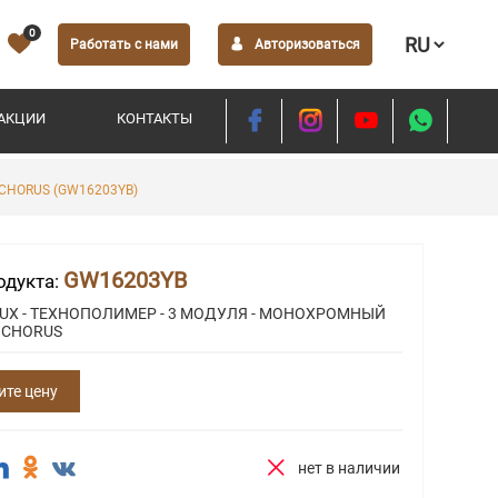
0
Работать с нами
Авторизоваться
АКЦИИ
КОНТАКТЫ
CHORUS (GW16203YB)
GW16203YB
одукта:
LUX - ТЕХНОПОЛИМЕР - 3 МОДУЛЯ - МОНОХРОМНЫЙ
 CHORUS
ите цену
нет в наличии