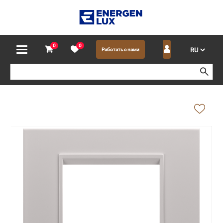
0
0
Работать с нами