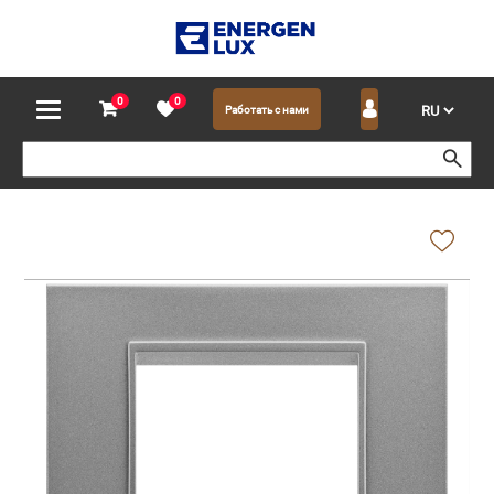
0
0
Работать с нами