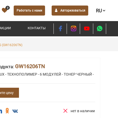
0
Работать с нами
Авторизоваться
АКЦИИ
КОНТАКТЫ
S (GW16206TN)
GW16206TN
одукта:
UX - ТЕХНОПОЛИМЕР - 6 МОДУЛЕЙ - ТОНЕР ЧЕРНЫЙ -
ите цену
нет в наличии