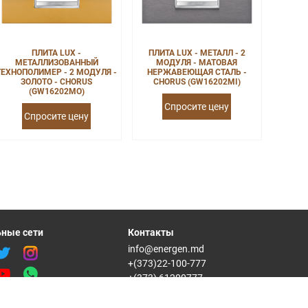
ПЛИТА LUX -
ПЛИТА LUX - МЕТАЛЛ - 2
МЕТАЛЛИЗОВАННЫЙ
МОДУЛЯ - МАТОВАЯ
ТЕХНОПОЛИМЕР - 2 МОДУЛЯ -
НЕРЖАВЕЮЩАЯ СТАЛЬ -
ЗОЛОТО - CHORUS
CHORUS (GW16202MI)
(GW16202MO)
Спросите цену
Спросите цену
ные сети
Контакты
info@energen.md
+(373)22-100-777
+(373) 61200777
Republica Moldova, MD-2012,
mun. Chisinau str. Varnita18