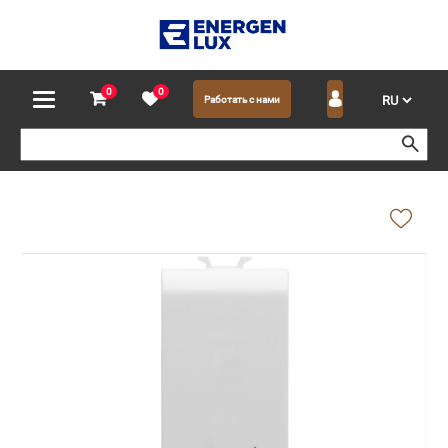
0
0
Работать с нами