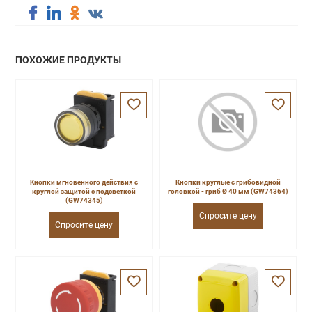
ПОХОЖИЕ ПРОДУКТЫ
Кнопки мгновенного действия с
Кнопки круглые с грибовидной
круглой защитой с подсветкой
головкой - гриб Ø 40 мм (GW74364)
(GW74345)
Спросите цену
Спросите цену