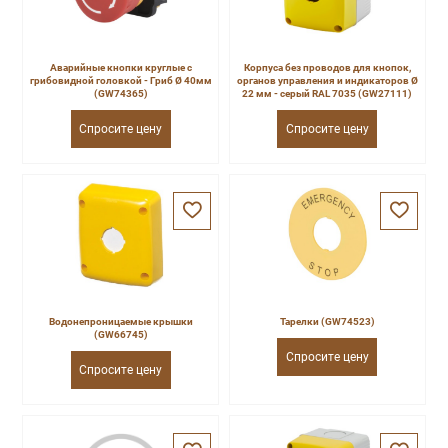
Аварийные кнопки круглые с
Корпуса без проводов для кнопок,
грибовидной головкой - Гриб Ø 40мм
органов управления и индикаторов Ø
(GW74365)
22 мм - серый RAL 7035 (GW27111)
Спросите цену
Спросите цену
Водонепроницаемые крышки
Тарелки (GW74523)
(GW66745)
Спросите цену
Спросите цену