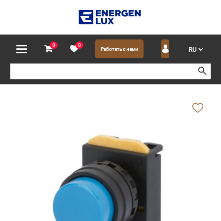
0
0
Работать с нами