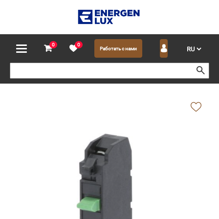
0
0
Работать с нами