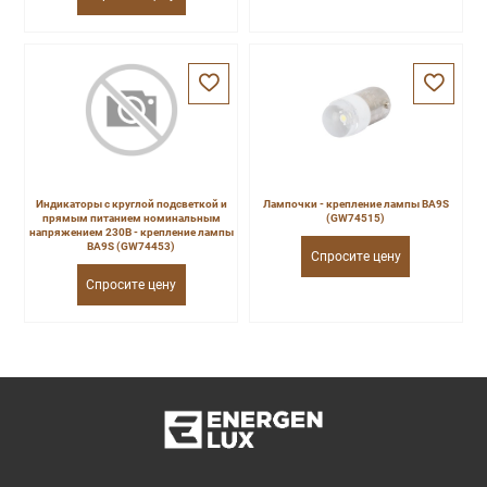
Индикаторы с круглой подсветкой и
Лампочки - крепление лампы BA9S
прямым питанием номинальным
(GW74515)
напряжением 230В - крепление лампы
ВА9S (GW74453)
Спросите цену
Спросите цену