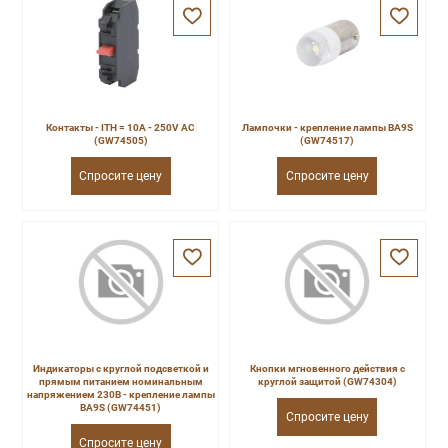
Контакты - ITH = 10A - 250V AC
Лампочки - крепление лампы BA9S
(GW74505)
(GW74517)
Спросите цену
Спросите цену
Индикаторы с круглой подсветкой и
Кнопки мгновенного действия с
прямым питанием номинальным
круглой защитой (GW74304)
напряжением 230В - крепление лампы
ВА9S (GW74451)
Спросите цену
Спросите цену