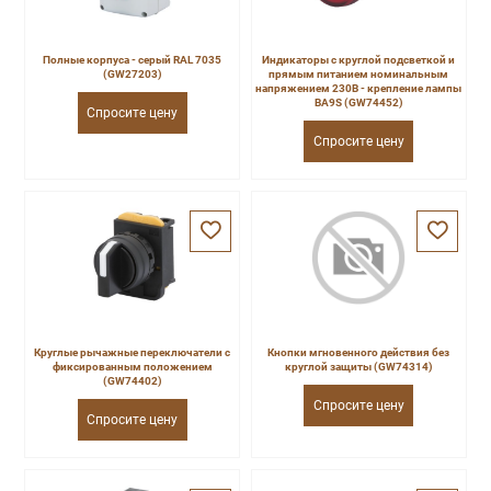
Полные корпуса - серый RAL 7035
Индикаторы с круглой подсветкой и
(GW27203)
прямым питанием номинальным
напряжением 230В - крепление лампы
ВА9S (GW74452)
Спросите цену
Спросите цену
Круглые рычажные переключатели с
Кнопки мгновенного действия без
фиксированным положением
круглой защиты (GW74314)
(GW74402)
Спросите цену
Спросите цену