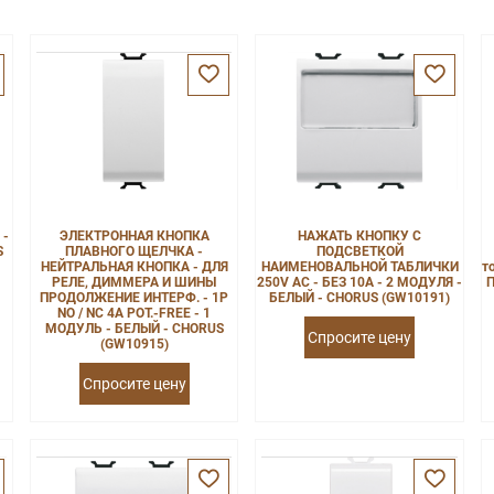
 -
ЭЛЕКТРОННАЯ КНОПКА
НАЖАТЬ КНОПКУ С
S
ПЛАВНОГО ЩЕЛЧКА -
ПОДСВЕТКОЙ
НЕЙТРАЛЬНАЯ КНОПКА - ДЛЯ
НАИМЕНОВАЛЬНОЙ ТАБЛИЧКИ
т
РЕЛЕ, ДИММЕРА И ШИНЫ
250V AC - БЕЗ 10A - 2 МОДУЛЯ -
П
ПРОДОЛЖЕНИЕ ИНТЕРФ. - 1P
БЕЛЫЙ - CHORUS (GW10191)
NO / NC 4A POT.-FREE - 1
МОДУЛЬ - БЕЛЫЙ - CHORUS
Спросите цену
(GW10915)
Спросите цену