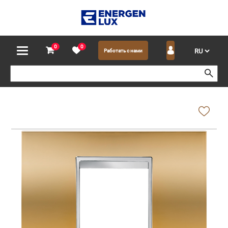
0
0
Работать с нами