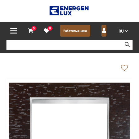
0
0
Работать с нами