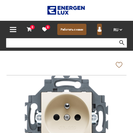
0
0
Работать с нами