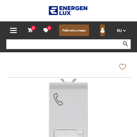
0
0
Работать с нами