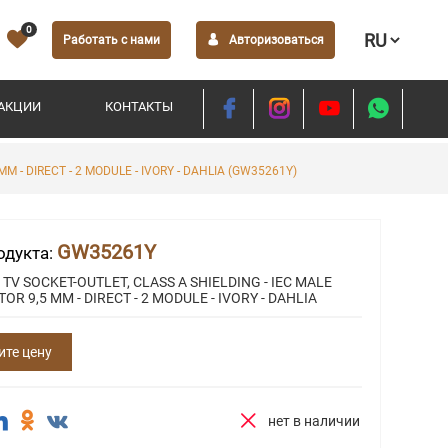
0
Работать с нами
Авторизоваться
АКЦИИ
КОНТАКТЫ
M - DIRECT - 2 MODULE - IVORY - DAHLIA (GW35261Y)
GW35261Y
одукта:
TV SOCKET-OUTLET, CLASS A SHIELDING - IEC MALE
R 9,5 MM - DIRECT - 2 MODULE - IVORY - DAHLIA
ите цену
нет в наличии