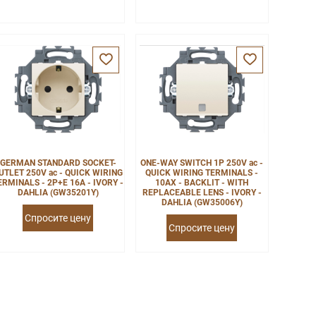
GERMAN STANDARD SOCKET-
ONE-WAY SWITCH 1P 250V ac -
UTLET 250V ac - QUICK WIRING
QUICK WIRING TERMINALS -
ERMINALS - 2P+E 16A - IVORY -
10AX - BACKLIT - WITH
DAHLIA (GW35201Y)
REPLACEABLE LENS - IVORY -
DAHLIA (GW35006Y)
Спросите цену
Спросите цену