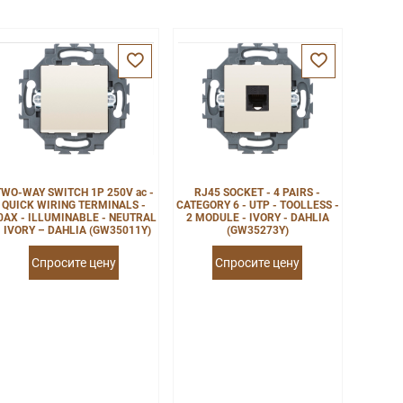
TWO-WAY SWITCH 1P 250V ac -
RJ45 SOCKET - 4 PAIRS -
QUICK WIRING TERMINALS -
CATEGORY 6 - UTP - TOOLLESS -
0AX - ILLUMINABLE - NEUTRAL
2 MODULE - IVORY - DAHLIA
- IVORY – DAHLIA (GW35011Y)
(GW35273Y)
Спросите цену
Спросите цену