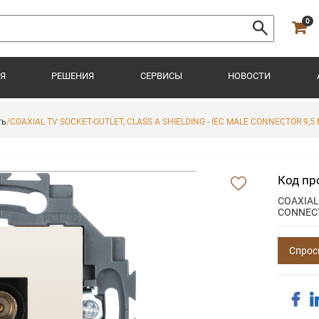
0
Я
РЕШЕНИЯ
СЕРВИСЫ
НОВОСТИ
ть
/COAXIAL TV SOCKET-OUTLET, CLASS A SHIELDING - IEC MALE CONNECTOR 9,5 M
Код пр
COAXIAL 
CONNECTO
Спрос