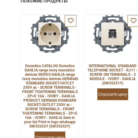
ПОХОЖИЕ ПРОДУКТЫ
Domotics CATALOG Domotics
INTERNATIONAL STANDARD
DAHLIA range Ivory monobloc
TELEPHONE SOCKET - RJ11 -
devices SERIES DAHLIA range
SCREW-ON TERMINALS - 2
Ivory monobloc devices GERMAN
MODULE - IVORY - DAHLIA
STANDARD SOCKET-OUTLET
(GW35251Y)
250V ac - SCREW TERMINALS -
FRONT TIGHTENING TERMINALS
Спросите цену
- 2P+E 16A - IVORY - DAHLIA
PRODUCT GERMAN STANDARD
SOCKET-OUTLET 250V ac -
SCREW TERMINALS - FRONT
TIGHTENING TERMINALS - 2P+E
16A - IVORY - DAHLIA Save in
your list Print m logo whatsapp
GW35202Y (GW35202Y)
Спросите цену