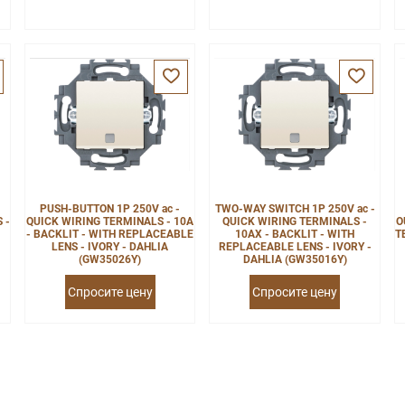
PUSH-BUTTON 1P 250V ac -
TWO-WAY SWITCH 1P 250V ac -
 -
QUICK WIRING TERMINALS - 10A
QUICK WIRING TERMINALS -
O
- BACKLIT - WITH REPLACEABLE
10AX - BACKLIT - WITH
T
LENS - IVORY - DAHLIA
REPLACEABLE LENS - IVORY -
(GW35026Y)
DAHLIA (GW35016Y)
Спросите цену
Спросите цену