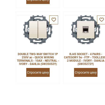
DOUBLE TWO-WAY SWITCH 1P
RJ45 SOCKET - 4 PAIRS -
250V ac - QUICK WIRING
CATEGORY 5e - FTP - TOOLLESS
TERMINALS - 10AX - NEUTRAL -
2 MODULE - IVORY - DAHLIA
IVORY - DAHLIA (GW35052Y)
(GW35272Y)
Спросите цену
Спросите цену